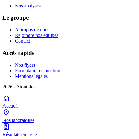
Nos analyses
Le groupe
A propos de nous
Rejoindre nos équipes
Contact
Accès rapide
Nos flyers
Formulaire réclamation
Mentions légales
2026 - Atoutbio
home
Accueil
location_on
Nos laboratoires
diagnosis
Résultats en ligne