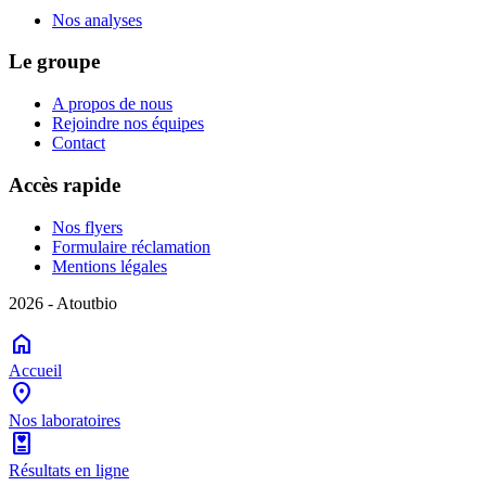
Nos analyses
Le groupe
A propos de nous
Rejoindre nos équipes
Contact
Accès rapide
Nos flyers
Formulaire réclamation
Mentions légales
2026 - Atoutbio
home
Accueil
location_on
Nos laboratoires
diagnosis
Résultats en ligne